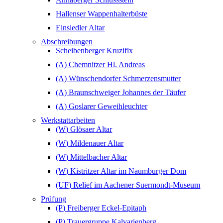
Hallenser Wappenhalterbüste
Einsiedler Altar
Abschreibungen
Scheibenberger Kruzifix
(A) Chemnitzer Hl. Andreas
(A) Wünschendorfer Schmerzensmutter
(A) Braunschweiger Johannes der Täufer
(A) Goslarer Geweihleuchter
Werkstattarbeiten
(W) Glösaer Altar
(W) Mildenauer Altar
(W) Mittelbacher Altar
(W) Kistritzer Altar im Naumburger Dom
(UF) Relief im Aachener Suermondt-Museum
Prüfung
(P) Freiberger Eckel-Epitaph
(P) Trauergruppe Kalvarienberg