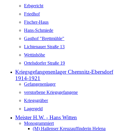
Erbgericht
Friedhof
Fischer-Haus
Hans-Schmiede
Gasthof "Brettmühle"
Lichtenauer Straße 13
Wettinhöhe
Ortelsdorfer Straße 19
Kriegsgefangenenlager Chemnitz-Ebersdorf
1914-1921
Gefangenenlager
verstorbene Kriegsgefangene
Kriegsgräber
Lagergeld
Meister H.W. - Hans Witten
Monogrammiert
(M) Hallenser Kreuzauffinderin Helena