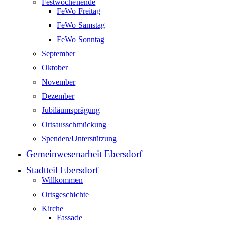
Festwochenende
FeWo Freitag
FeWo Samstag
FeWo Sonntag
September
Oktober
November
Dezember
Jubiläumsprägung
Ortsausschmückung
Spenden/Unterstützung
Gemeinwesenarbeit Ebersdorf
Stadtteil Ebersdorf
Willkommen
Ortsgeschichte
Kirche
Fassade