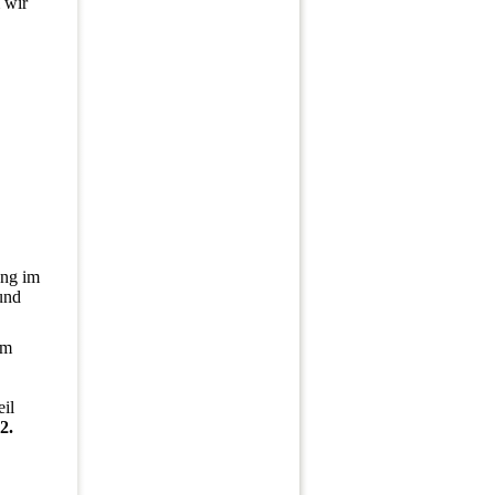
 wir
ng im
und
em
eil
2.