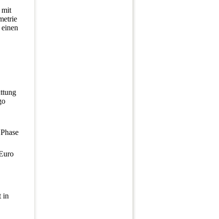
 mit
metrie
 einen
ttung
go
 Phase
Euro
 in