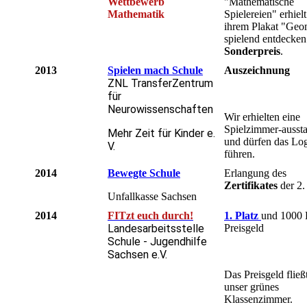
Wettbewerb
"Mathematische
Mathematik
Spielereien" erhielt
ihrem Plakat "Geo
spielend entdecken
Sonderpreis
.
2013
Spielen mach Schule
Auszeichnung
ZNL TransferZentrum
für
Neurowissenschaften
Wir erhielten eine
Spielzimmer-aussta
Mehr Zeit für Kinder e.
und dürfen das Lo
V.
führen.
2014
Bewegte Schule
Erlangung des
Zertifikates
der 2.
Unfallkasse Sachsen
2014
FITzt euch durch!
1. Platz
und 1000 
Landesarbeitsstelle
Preisgeld
Schule - Jugendhilfe
Sachsen e.V.
Das Preisgeld fließt
unser grünes
Klassenzimmer.