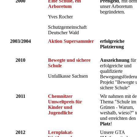
2000
Eine Schule, ein
Preisgeld
, mit dem
Arboretum
unser Arboretum
begründeten.
Yves Rocher
Schutzgemeinschaft
Deutscher Wald
2003/2004
Aktion Supersammler
erfolgreiche
Platzierung
2010
Bewegte und sichere
Auszeichnung
für
Schule
erfolgreiche und
qualifizierte
Unfallkasse Sachsen
Bewegungsförderu
Projekt "Bewegte 
sichere Schule"
2011
Chemnitzer
Wir nahmen mit d
Umweltpreis für
Thema "Schule im
Kinder und
Grünen - Warum,
Jugendliche
weshalb, wieso?" t
und erreichten den
Platz
!
2012
Lernplakat-
Unsere GTA