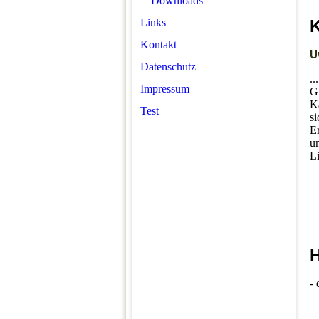
Downloads
Links
Kontakt
U
Datenschutz
..
Impressum
Gr
K
Test
si
Er
un
L
H
- 