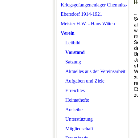
H
Kriegsgefangenenlager Chemnitz-
.
Ebersdorf 1914-1921
S
Meister H.W. - Hans Witten
a
w
Verein
r
S
Leitbild
d
Vorstand
B
J
Satzung
s
Aktuelles aus der Vereinsarbeit
W
z
Aufgaben und Ziele
r
E
Erreichtes
z
Heimathefte
Ausleihe
Unterstützung
Mitgliedschaft