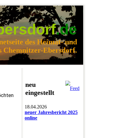
bersdorf
.de
netseite des Heimat- und
s Chemnitzer-Ebersdorf.
neu
eingestellt
möchten
18.04.2026
neuer Jahresbericht 2025
online