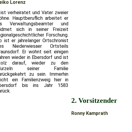
eiko Lorenz
.. ist verheiratet und Vater zweier
öhne. Hauptberuflich arbeitet er
ls Verwaltungsbeamter und
idmet sich in seiner Freizeit
egionalgeschichtlicher Forschung.
o ist er jahrelanger Ortschronist
es Niederwiesaer Ortsteils
raunsdorf. Er wohnt seit einigen
ahren wieder in Ebersdorf und ist
tolz darauf, wieder zu den
urzeln seiner Familie
urückgekehrt zu sein. Immerhin
eicht ein Familienzweig hier in
bersdorf bis ins Jahr 1583
urück.
2. Vorsitzender
Ronny Kamprath