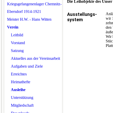
Die Leihobjekte des Unser 
Kriegsgefangenenlager Chemnitz-
Ebersdorf 1914-1921
Ausstellungs-
Anlä
wir 
system
Meister H.W. - Hans Witten
zehn
Verein
den 
äuße
Leitbild
Wir 
Stüc
Vorstand
Plat
Satzung
Aktuelles aus der Vereinsarbeit
Aufgaben und Ziele
Erreichtes
Heimathefte
Ausleihe
Unterstützung
Mitgliedschaft