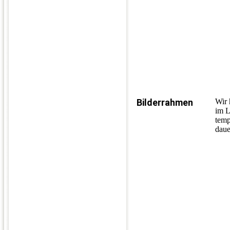
Bilderrahmen
Wir 
im L
temp
daue