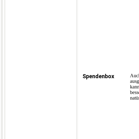
Spendenbox
Auch
ausg
kann
bess
natü