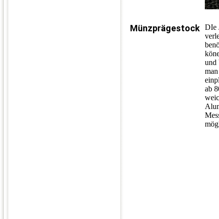
Münzprägestock
DIe 
verl
benö
köne
und 
man 
einp
ab 8
weic
Alum
Mess
mögl