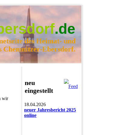
bersdorf
.de
netseite des Heimat- und
s Chemnitzer-Ebersdorf.
neu
eingestellt
n wir
18.04.2026
neuer Jahresbericht 2025
online