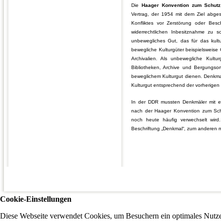
Die
Haager Konvention zum Schutz 
Vertrag, der 1954 mit dem Ziel abge
Konfliktes vor Zerstörung oder Bes
widerrechtlichen Inbesitznahme zu sc
unbewegliches Gut, das für das kultu
bewegliche Kulturgüter beispielsweise
Archivalien. Als unbewegliche Kul
Bibliotheken, Archive und Bergungso
beweglichem Kulturgut dienen. Denkma
Kulturgut entsprechend der vorherigen 
In der DDR mussten Denkmäler mit 
nach der Haager Konvention zum Schu
noch heute häufig verwechselt wird.
Beschriftung „Denkmal“, zum anderen m
Cookie-Einstellungen
Diese Webseite verwendet Cookies, um Besuchern ein optimales Nutzer