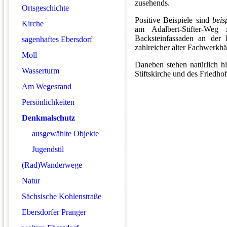
zusehends.
Ortsgeschichte
Positive Beispiele sind
beis
Kirche
am Adalbert-Stifter-We
Backsteinfassaden an der E
sagenhaftes Ebersdorf
zahlreicher alter Fachwerkh
Moll
Daneben stehen natürlich hi
Wasserturm
Stiftskirche und des Friedho
Am Wegesrand
Persönlichkeiten
Denkmalschutz
ausgewählte Objekte
Jugendstil
(Rad)Wanderwege
Natur
Sächsische Kohlenstraße
Ebersdorfer Pranger