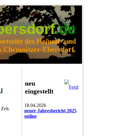
bersdorf
.de
netseite des Heimat- und
s Chemnitzer-Ebersdorf.
neu
u
eingestellt
18.04.2026
Zeit.
neuer Jahresbericht 2025
online