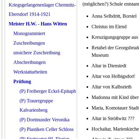
(möglichen?) Schule entsta
Kriegsgefangenenlager Chemnitz-
Ebersdorf 1914-1921
Anna Selbdritt, Borstel
Meister H.W. - Hans Witten
Christus im Elend
Monogrammiert
Kreuzigungsgruppe aus
Zuschreibungen
Retabel der Georgsbrude
unsichere Zuschreibung
Museum
Abschreibungen
Altar in Dienstedt
Werkstattarbeiten
Altar von Helbigsdorf
Prüfung
Altar von Kalbsrieth
(P) Freiberger Eckel-Epitaph
Madonna mit Kind über 
(P) Trauergruppe
Maria, Komotauer Stadt
Kalvarienberg
Altar in Strößwitz ???
(P) Dortmunder Veronika
Hochaltar, Marienkirch
(P) Plastiken Celler Schloss
(P) Stuttgarter Hl. Florian