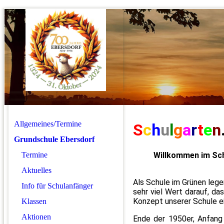
Allgemeines/Termine
S
c
h
u
l
g
a
r
t
e
n
Grundschule Ebersdorf
Termine
Willkommen im Sch
Aktuelles
Als Schule im
Grünen legen
Info für Schulanfänger
sehr viel Wert darauf, d
Konzept unserer Schule e
Klassen
Aktionen
Ende der 1950er, Anfang 