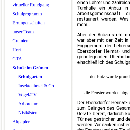
einen Lehrer und zahlreich
virtueller Rundgang
Turnhalle ein Anbau in
Arbeitsgemeinschaft 
Schulprogramm
restauriert werden. Wa
Errungenschaften
mehr…
unser Team
Aber der Anbau steht noc
war aber mit der Zeit i
Gremien
Engagement der Lehrersc
Hort
Ebersdorfer Heimat- und
grundlegenden Überholu
GTA
einschließlich des Schul
Schule im Grünen
der Putz wurde grundi
Schulgarten
Insektenhotel & Co.
die Fenster wurden abge
Vogel-TV
Der Ebersdorfer Heimat- un
Arboretum
zum Gelingen des Gesamt
Nistkästen
Geräte bereit, dadurch k
Tür neu gestrichen und d
Altpapier
werden. Wir danken insbe