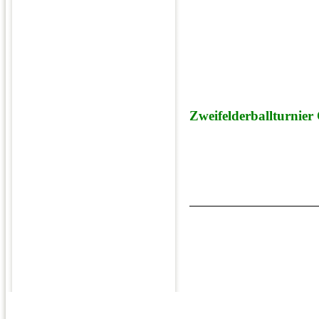
Zweifelderballturnier
Zweifelderballturnier Stadt
Zweifelderballturnier Stadt