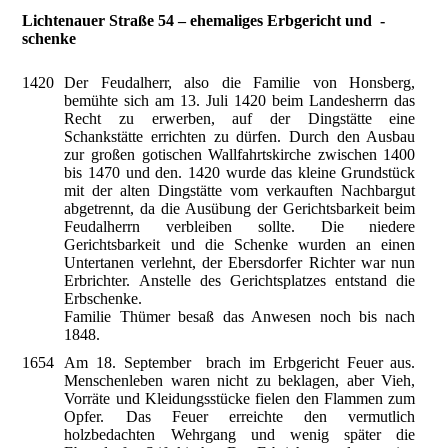
Lichtenauer Straße 54 – ehemaliges Erbgericht und -
schenke
1420
Der Feudalherr, also die Familie von Honsberg,
bemühte sich am 13. Juli 1420 beim Landesherrn das
Recht zu erwerben, auf der Dingstätte eine
Schankstätte errichten zu dürfen. Durch den Ausbau
zur großen gotischen Wallfahrtskirche zwischen 1400
bis 1470 und den. 1420 wurde das kleine Grundstück
mit der alten Dingstätte vom verkauften Nachbargut
abgetrennt, da die Ausübung der Gerichtsbarkeit beim
Feudalherrn verbleiben sollte. Die niedere
Gerichtsbarkeit und die Schenke wurden an einen
Untertanen verlehnt, der Ebersdorfer Richter war nun
Erbrichter. Anstelle des Gerichtsplatzes entstand die
Erbschenke.
Familie Thümer besaß das Anwesen noch bis nach
1848.
1654
Am 18. September brach im Erbgericht Feuer aus.
Menschenleben waren nicht zu beklagen, aber Vieh,
Vorräte und Kleidungsstücke fielen den Flammen zum
Opfer. Das Feuer erreichte den vermutlich
holzbedachten Wehrgang und wenig später die