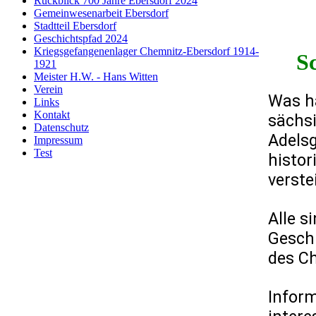
Rückblick 700 Jahre Ebersdorf 2024
Gemeinwesenarbeit Ebersdorf
Stadtteil Ebersdorf
Geschichtspfad 2024
Kriegsgefangenenlager Chemnitz-Ebersdorf 1914-
S
1921
Meister H.W. - Hans Witten
Verein
Was ha
Links
Kontakt
sächsi
Datenschutz
Adelsg
Impressum
Test
histor
verst
Alle s
Gesch
des Ch
Inform