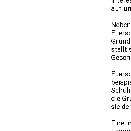
intere
auf un
Neben
Ebersd
Grunds
stellt
Geschi
Ebersd
beispi
Schul
die G
sie de
EIne i