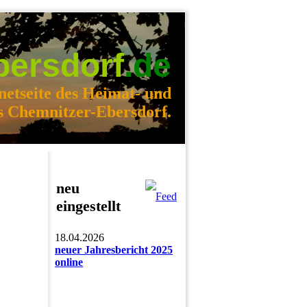
bersdorf
.de
netseite des Heimat- und
s Chemnitzer-Ebersdorf.
neu
eingestellt
18.04.2026
neuer Jahresbericht 2025
online