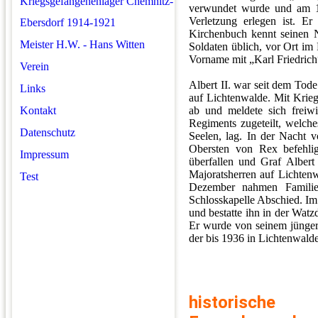
Kriegsgefangenenlager Chemnitz-
verwundet wurde und am 18
Verletzung erlegen ist. Er 
Ebersdorf 1914-1921
Kirchenbuch kennt seinen N
Meister H.W. - Hans Witten
Soldaten üblich, vor Ort im
Vorname mit „Karl Friedrich“
Verein
Albert II. war seit dem Tode
Links
auf Lichtenwalde. Mit Kriegs
ab und meldete sich freiwi
Kontakt
Regiments zugeteilt, welche
Datenschutz
Seelen, lag. In der Nach
Obersten von Rex befehli
Impressum
überfallen und Graf Albert 
Majoratsherren auf Lichtenw
Test
Dezember nahmen Familie
Schlosskapelle Abschied. Im
und bestatte ihn in der Wat
Er wurde von seinem jünger
der bis 1936 in Lichtenwalde 
historische