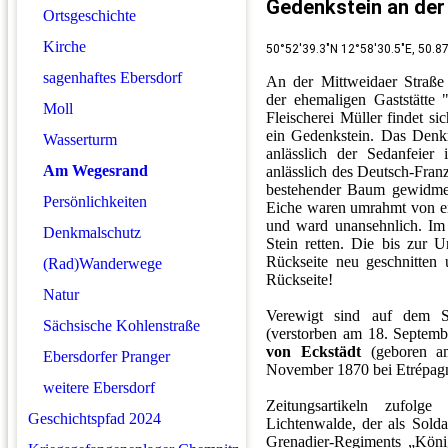
Gedenkstein an der
Ortsgeschichte
Kirche
50°52'39.3"N 12°58'30.5"E, 50.
sagenhaftes Ebersdorf
An der Mittweidaer Straß
der ehemaligen Gaststätte
Moll
Fleischerei Müller findet s
ein Gedenkstein. Das Denkm
Wasserturm
anlässlich der Sedanfeier
Am Wegesrand
anlässlich des Deutsch-Fran
bestehender Baum gewidmet
Persönlichkeiten
Eiche waren umrahmt von ein
und ward unansehnlich. Im 
Denkmalschutz
Stein retten. Die bis zur U
Rückseite neu geschnitten 
(Rad)Wanderwege
Rückseite!
Natur
Verewigt sind auf dem S
Sächsische Kohlenstraße
(verstorben am 18. Septem
von Eckstädt
(geboren am
Ebersdorfer Pranger
November 1870 bei Etrépagn
weitere Ebersdorf
Zeitungsartikeln zufol
Geschichtspfad 2024
Lichtenwalde, der als Solda
Grenadier-Regiments „Kön