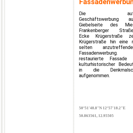
Fassadenwerbu
Die aufgem
Geschäftswerbung 
Giebelseite des Miet
Frankenberger Str
Ecke Krügerstraße ze
Krügerstraße hin eine 
selten anzutreffen
Fassadenwerbun
restaurierte Fassade
kulturhistorischer Bede
in die Denkmalschu
aufgenommen.
50°51'48.8"N 12°57'18.2"E
50.863561, 12.95505