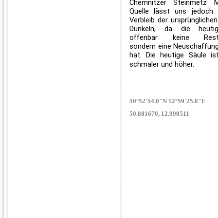
Chemnitzer Steinmetz M
Quelle lässt uns jedoch
Verbleib der ursprüngliche
Dunkeln, da die heuti
offenbar keine Resta
sondern eine Neuschaffung
hat. Die heutige Säule ist
schmaler und höher.
50°52'54.0"N 12°59'25.8"E
50.881670, 12.990511