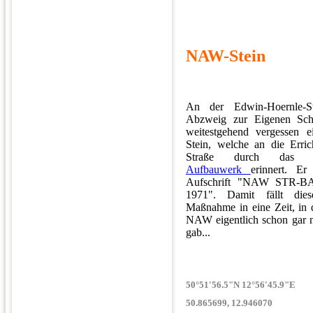
NAW-Stein
An der Edwin-Hoernle-S
Abzweig zur Eigenen Scho
weitestgehend vergessen ei
Stein, welche an die Erric
Straße durch da
Aufbauwerk
erinnert. Er
Aufschrift "NAW STR-B
1971". Damit fällt di
Maßnahme in eine Zeit, in 
NAW eigentlich schon gar n
gab...
50°51'56.5"N 12°56'45.9"E
50.865699, 12.946070