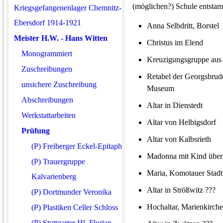
(möglichen?) Schule entsta
Kriegsgefangenenlager Chemnitz-
Ebersdorf 1914-1921
Anna Selbdritt, Borstel
Meister H.W. - Hans Witten
Christus im Elend
Monogrammiert
Kreuzigungsgruppe aus
Zuschreibungen
Retabel der Georgsbrude
unsichere Zuschreibung
Museum
Abschreibungen
Altar in Dienstedt
Werkstattarbeiten
Altar von Helbigsdorf
Prüfung
Altar von Kalbsrieth
(P) Freiberger Eckel-Epitaph
Madonna mit Kind über 
(P) Trauergruppe
Maria, Komotauer Stadt
Kalvarienberg
Altar in Strößwitz ???
(P) Dortmunder Veronika
Hochaltar, Marienkirch
(P) Plastiken Celler Schloss
(P) Stuttgarter Hl. Florian