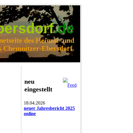
bersdorf
.de
netseite des Heimat- und
s Chemnitzer-Ebersdorf.
neu
eingestellt
18.04.2026
neuer Jahresbericht 2025
online