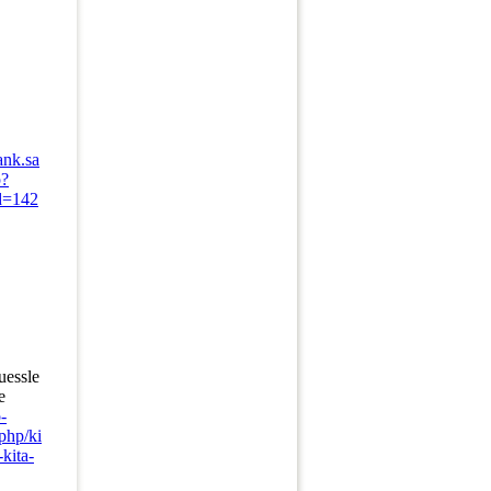
ank.sa
p?
d=142
78
uessle
e
-
php/ki
-kita-