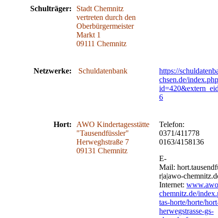
Schulträger:
Stadt Chemnitz
vertreten durch den
Oberbürgermeister
Markt 1
09111 Chemnitz
Netzwerke:
Schuldatenbank
https://schuldatenb
chsen.de/index.ph
id=420&extern_ei
6
Hort:
AWO Kindertagesstätte
Telefon:
"Tausendfüssler"
0371/4117
Herweghstraße 7
0163/4158136
09131 Chemnitz
E-
Mail:
hort.tausendf
r|a|awo-chemnitz.d
Internet:
www.awo
chemnitz.de/index.
tas-horte/horte/hort
herwegstrasse-gs-