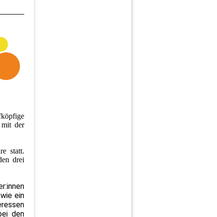
fköpfige
 mit der
e statt.
den drei
r:innen
wie ein
eressen
bei den