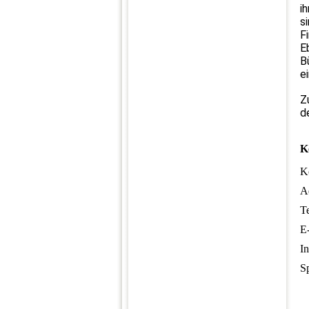
i
s
F
E
B
e
Z
d
K
K
A
Te
E
In
S