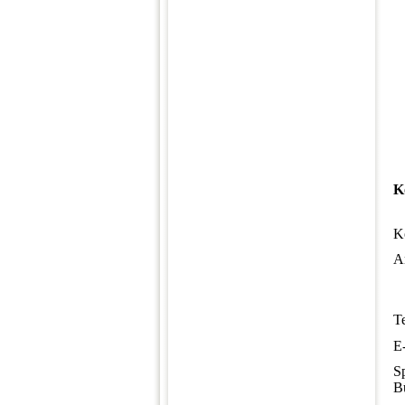
K
K
An
Te
E
S
B