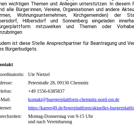
hnen wichtigen Themen und Anliegen unterstützen. In diesem
ind alle Bürger:innen, Vereine, Organisationen und andere Akteu
irmen, Wohnungsunternehmen, Kirchgemeinden) der Stad
bersdorf, Hilbersdorf und Sonnenberg eingeladen innerh
ürgerplattform mitzuwirken und Themen oder Vorhab
inzubringen.
udem ist diese Stelle Ansprechpartner für Beantragung und Ver
es Bürgerbudgets.
ontakt
oordinatorin:
Ute Nietzel
dresse:
Peterstraße 28, 09130 Chemnitz
lefon:
+49 1556-6385837
-Mail:
kontakt@buergerplattform-chemnitz-nord-ost.de
ternet:
https://karree49.de/brgerplattform/aktuelles-burgerplattf
prechzeiten:
Montag-Donnerstag von 9-15 Uhr
und nach Vereinbarung