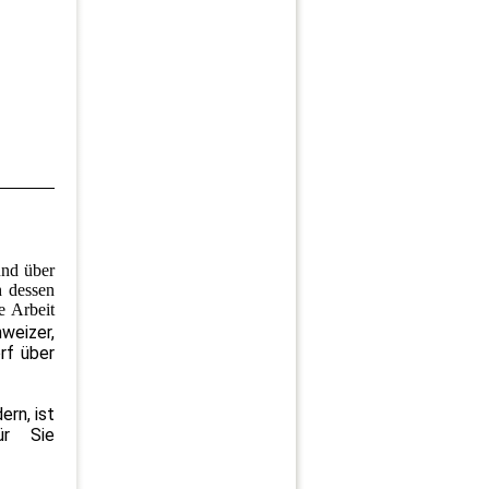
und über
h dessen
e Arbeit
weizer,
rf über
rn, ist
ür Sie