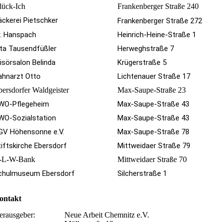
lück-Ich
Frankenberger Straße 240
äckerei Pietschker
Frankenberger Straße 272
r. Hanspach
Heinrich-Heine-Straße 1
ita Tausendfüßler
Herweghstraße 7
risörsalon Belinda
Krügerstraße 5
ahnarzt Otto
Lichtenauer Straße 17
bersdorfer Waldgeister
Max-Saupe-Straße 23
WO-Pflegeheim
Max-Saupe-Straße 43
WO-Sozialstation
Max-Saupe-Straße 43
GV Höhensonne e.V.
Max-Saupe-Straße 78
tiftskirche Ebersdorf
Mittweidaer Straße 79
-L-W-Bank
Mittweidaer Straße 70
chulmuseum Ebersdorf
Silcherstraße 1
ontakt
erausgeber:
Neue Arbeit Chemnitz e.V.