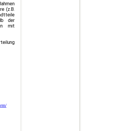
 Rahmen
re (z.B.
tteile
alb der
en mit
teilung
orm/