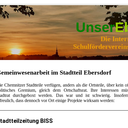
Unser
E
Die Inter
Schulförderverein
emeinwesenarbeit im Stadtteil Ebersdorf
e Chemnitzer Stadtteile verfügen, anders als die Ortsteile, über kein of
olitisches Gremium, gleich dem Ortschaftsrat. Ihre Interessen m
tadtrat durchgeboxt werden. Das war und ist schwierig. Insofern
freulich, dass dennoch vor Ort einige Projekte wirksam werden:
tadtteilzeitung BISS