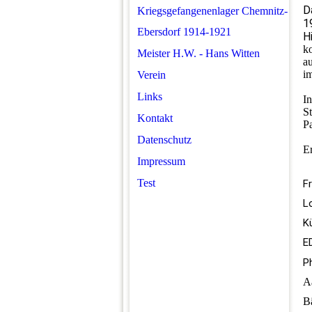
D
Kriegsgefangenenlager Chemnitz-
1
Ebersdorf 1914-1921
H
k
Meister H.W. - Hans Witten
a
i
Verein
Links
I
S
Kontakt
P
Datenschutz
Er
Impressum
Test
F
L
K
E
P
A
B