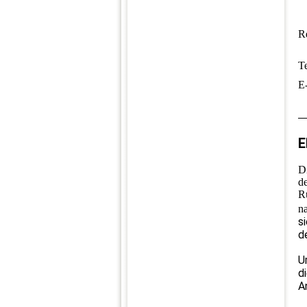
R
Te
E
E
D
d
R
n
s
d
U
d
A