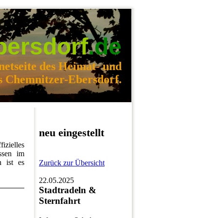
bersdorf
.de
netseite des Heimat- und
s Chemnitzer-Ebersdorf.
neu eingestellt
fizielles
üssen im
 ist es
Zurück zur Übersicht
22.05.2025
Stadtradeln &
Sternfahrt