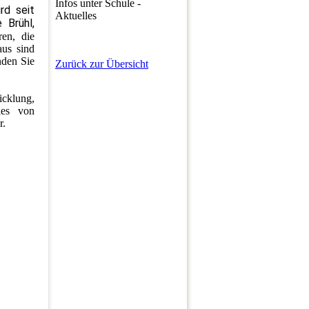
Infos unter Schule -
ird seit
Aktuelles
 Brühl,
en, die
aus sind
nden Sie
Zurück zur Übersicht
icklung,
les von
r.