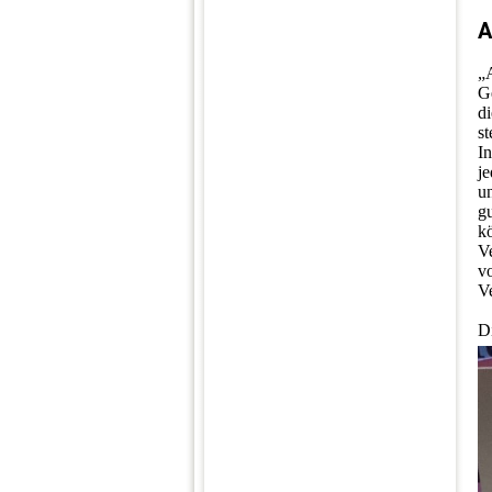
A
„
G
d
s
I
j
u
gu
k
V
v
V
Di