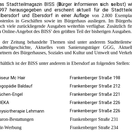
as Stadtteilmagazin BISS (
B
ürger
i
nformieren
s
ich
s
elbst) w
997 herausgegeben und erscheint aktuell f
ür die Stadtteile
ilbersdorf und Ebersdorf
in einer Auflage
von 2.800 Exemplar
ostenlos in Geschäften sowie im Bürgerhaus ausliegen. Im Bürgerh
uch viele zurückliegende Ausgaben weiterhin verfügbar. Zusätzlich fi
m Online-Angebot des BISS' den größten Teil der bisherigen Ausgaben.
n der Zeitung behandelte Themen sind unter anderem Stadtteilentw
tadtteilgeschichte, Aktuelles vom Sanierungsträger GGG, Aktuel
artnern des Bürgerhauses, Soziales und Kultur und Umwelt und Verkeh
hältlich ist der BISS unter anderem in Ebersdorf an folgenden Stellen:
riseur Mc Hair
Frankenberger Straße 198
ogopädie Baldauf
Frankenberger Straße 212
üchen-Engel
Frankenberger Straße 221
DEKA
Frankenberger Straße 226
Frankenberger Straße 226
hysiotherapie Lehmann
aron-Bestattungen
Frankenberger Straße 231
är-Werbung
Frankenberger Straße 234