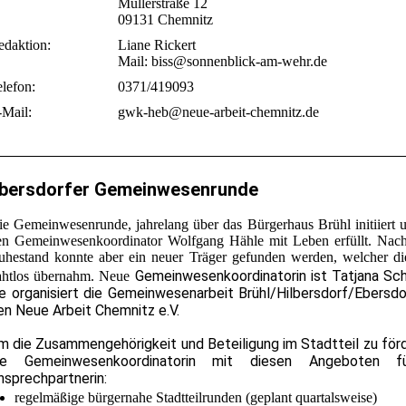
Müllerstraße 12
09131 Chemnitz
edaktion:
Liane Rickert
Mail: biss@sonnenblick-am-wehr.de
lefon:
0371/419093
-Mail:
gwk-heb@neue-arbeit-chemnitz.de
bersdorfer Gemeinwesenrunde
ie Gemeinwesenrunde, jahrelang über das Bürgerhaus Brühl initiiert 
en Gemeinwesenkoordinator Wolfgang Hähle mit Leben erfüllt. Nac
uhestand konnte aber ein neuer Träger gefunden werden, welcher di
Gemeinwesenkoordinatorin ist
Tatjana Sch
ahtlos übernahm. Neue
ie organisiert die
Gemeinwesenarbeit Brühl/Hilbersdorf/Ebersdo
en Neue Arbeit Chemnitz e.V.
m die Zusammengehörigkeit und Beteiligung im Stadtteil zu förde
ie Gemeinwesenkoordinatorin mit diesen Angeboten f
nsprechpartnerin:
regelmäßige bürgernahe Stadtteilrunden (geplant quartalsweise)