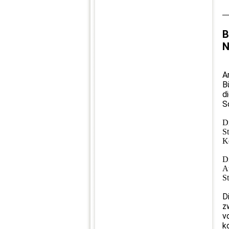
B
N
A
B
d
S
D
S
Ko
D
A
St
D
z
v
k