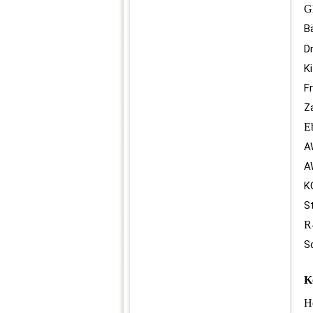
G
B
D
K
F
Z
E
A
A
K
S
R
S
K
H